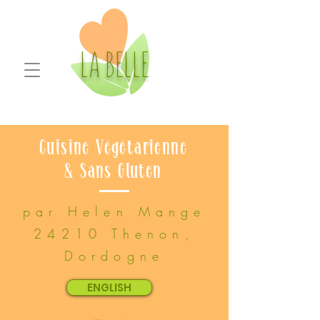
LA BELLE
Cuisine Végétarienne
& Sans Gluten
par Helen Mange
24210 Thenon,
Dordogne
ENGLISH