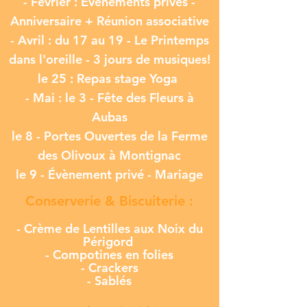
- Février : Évènements privés -
Anniversaire + Réunion associative
- Avril : du 17 au 19 - Le Printemps
dans l'oreille - 3 jours de musiques!
le 25 : Repas stage Yoga
- Mai : le 3 - Fête des Fleurs à
Aubas
le 8 - Portes Ouvertes de la Ferme
des Olivoux à Montignac
le 9 - Évènement privé - Mariage
Conserverie & Biscuiterie :
- Crème de
Lentilles aux Noix du
Périgord
- Compotines en folies
- Crackers
- Sablés